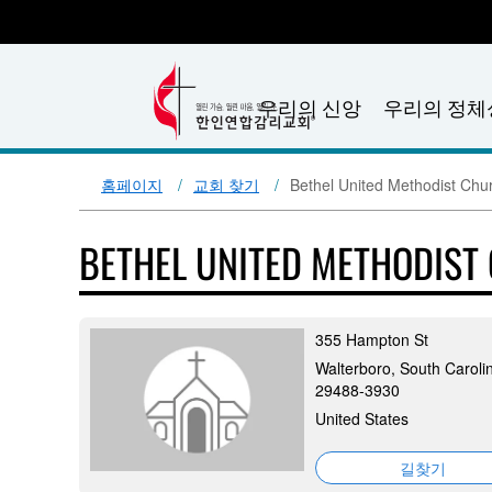
우리의 신앙
우리의 정체
홈페이지
교회 찾기
Bethel United Methodist Chu
BETHEL UNITED METHODIST
355 Hampton St
Walterboro, South Caroli
29488-3930
United States
길찾기