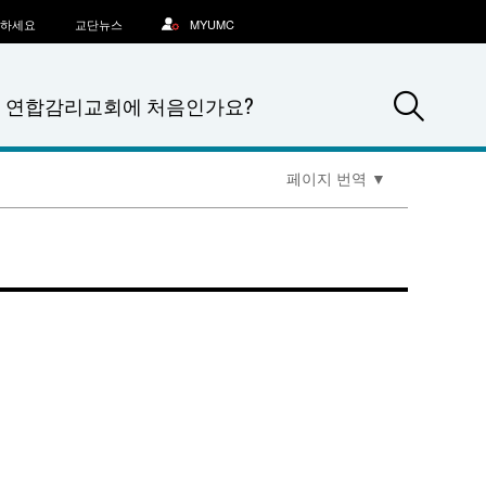
문하세요
교단뉴스
MYUMC
Sea
연합감리교회에 처음인가요?
페이지 번역
▼