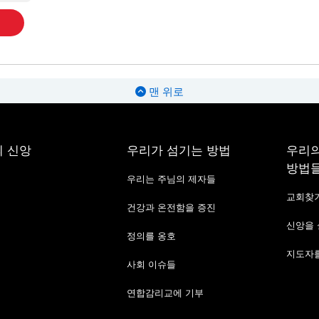
맨 위로
 신앙
우리가 섬기는 방법
우리의
방법
우리는 주님의 제자들
교회찾
건강과 온전함을 증진
신앙을
정의를 옹호
지도자를
사회 이슈들
연합감리교에 기부