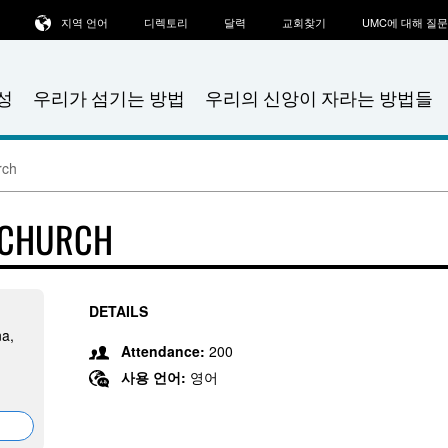
지역 언어
디렉토리
달력
교회찾기
UMC에 대해 질
성
우리가 섬기는 방법
우리의 신앙이 자라는 방법들
rch
 CHURCH
DETAILS
na,
Attendance:
200
사용 언어:
영어