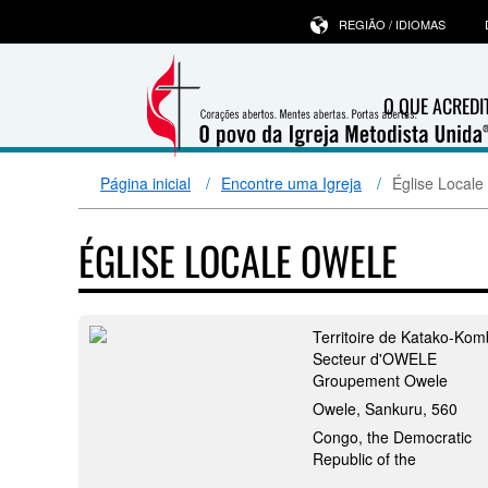
REGIÃO / IDIOMAS
O QUE ACRED
Página inicial
Encontre uma Igreja
Église Local
ÉGLISE LOCALE OWELE
Territoire de Katako-Ko
Secteur d'OWELE
Groupement Owele
Owele, Sankuru, 560
Congo, the Democratic
Republic of the