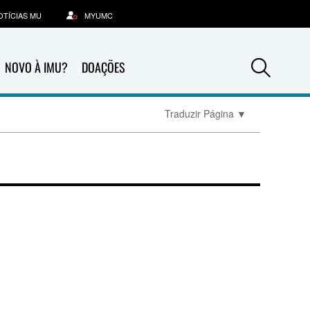
OTÍCIAS MU
MYUMC
Sea
NOVO À IMU?
DOAÇÕES
Traduzir Página
▼