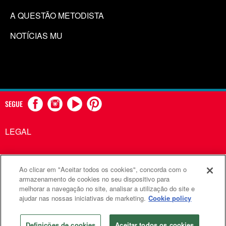
A QUESTÃO METODISTA
NOTÍCIAS MU
SEGUE
LEGAL
Ao clicar em "Aceitar todos os cookies", concorda com o
Comunicações Metodistas Unidas é uma agência da Igreja
armazenamento de cookies no seu dispositivo para
melhorar a navegação no site, analisar a utilização do site e
Metodista Unida
ajudar nas nossas iniciativas de marketing.
Cookie policy
©2026
Comunicações Metodistas Unidas. Todos os direitos
reservados
Definições de cookies
Aceitar todos os cookies