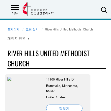
S
메뉴
홈페이지
교회 찾기
River Hills United Methodist Church
페이지 번역
▼
RIVER HILLS UNITED METHODIST
CHURCH
11100 River Hills Dr
Burnsville, Minnesota,
55337
United States
길찾기