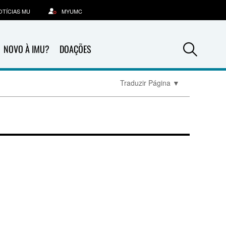
OTÍCIAS MU
MYUMC
Sea
NOVO À IMU?
DOAÇÕES
Traduzir Página
▼