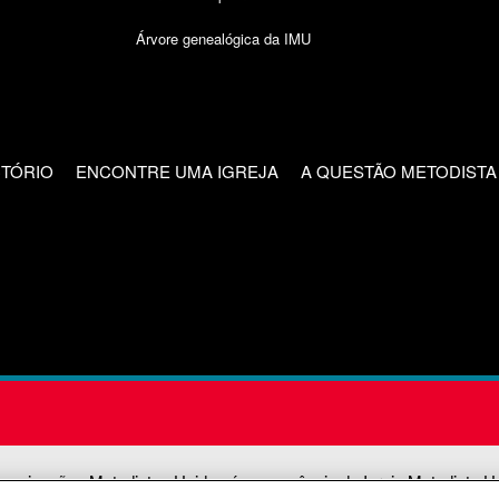
Árvore genealógica da IMU
CTÓRIO
ENCONTRE UMA IGREJA
A QUESTÃO METODISTA
unicações Metodistas Unidas é uma agência da Igreja Metodista U