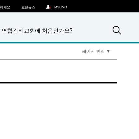
문하세요
교단뉴스
MYUMC
Sea
연합감리교회에 처음인가요?
페이지 번역
▼