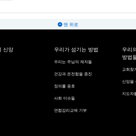
맨 위로
 신앙
우리가 섬기는 방법
우리의
방법
우리는 주님의 제자들
교회찾
건강과 온전함을 증진
신앙을
정의를 옹호
지도자를
사회 이슈들
연합감리교에 기부