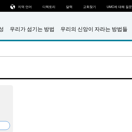
지역 언어
디렉토리
달력
교회찾기
UMC에 대해 질
성
우리가 섬기는 방법
우리의 신앙이 자라는 방법들