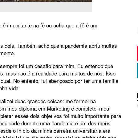
 é importante na fé ou acha que a fé é um
s dois. Também acho que a pandemia abriu muitas
lmente.
 sempre foi um desafio para mim. Eu entendo que
s, mas não é a realidade para muitos de nós. Isso
dual. No entanto, fui abençoado por ter uma família
nha vida.
alizei duas grandes coisas: me formei na
om meu diploma em Marketing e completei meu
etar esses dois objetivos foi muito importante para
a faculdade durante uma pandemia e um dos meus
esde o início da minha carreira universitária era
e Maio foi um dia muito especial na minha vida não