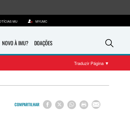
OTÍCIAS MU
MYUMC
Sea
NOVO À IMU?
DOAÇÕES
Traduzir Página
▼
COMPARTILHAR