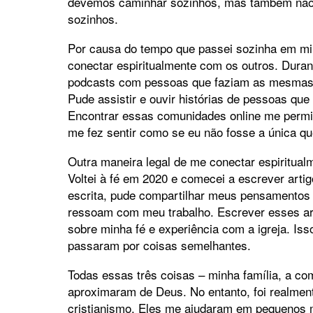
devemos caminhar sozinhos, mas também não a
sozinhos.
Por causa do tempo que passei sozinha em mi
conectar espiritualmente com os outros. Duran
podcasts com pessoas que faziam as mesmas p
Pude assistir e ouvir histórias de pessoas q
Encontrar essas comunidades online me permit
me fez sentir como se eu não fosse a única qu
Outra maneira legal de me conectar espiritual
Voltei à fé em 2020 e comecei a escrever arti
escrita, pude compartilhar meus pensamentos so
ressoam com meu trabalho. Escrever esses ar
sobre minha fé e experiência com a igreja. I
passaram por coisas semelhantes.
Todas essas três coisas – minha família, a co
aproximaram de Deus. No entanto, foi realment
cristianismo. Eles me ajudaram em pequenos 