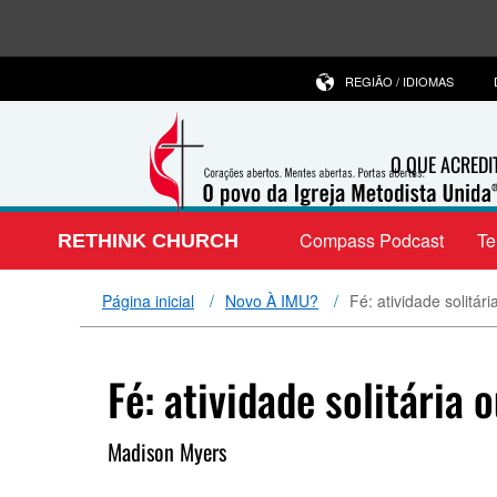
REGIÃO / IDIOMAS
O QUE ACRED
Compass Podcast
T
RETHINK CHURCH
Página inicial
Novo À IMU?
Fé: atividade solitár
Fé: atividade solitária
Madison Myers