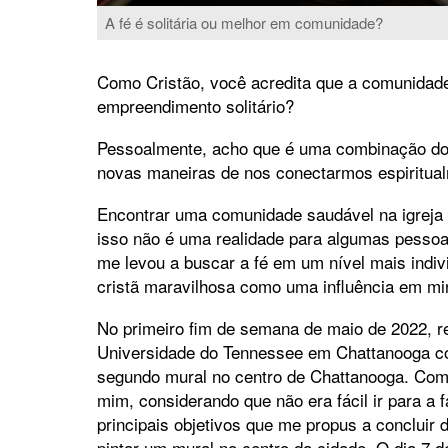
A fé é solitária ou melhor em comunidade?
Como Cristão, você acredita que a comunidade
empreendimento solitário?
Pessoalmente, acho que é uma combinação do
novas maneiras de nos conectarmos espiritua
Encontrar uma comunidade saudável na igreja
isso não é uma realidade para algumas pessoa
me levou a buscar a fé em um nível mais indivi
cristã maravilhosa como uma influência em mi
No primeiro fim de semana de maio de 2022, re
Universidade do Tennessee em Chattanooga c
segundo mural no centro de Chattanooga. Compl
mim, considerando que não era fácil ir para 
principais objetivos que me propus a concluir d
pintar um mural no centro da cidade. O dia 7 d