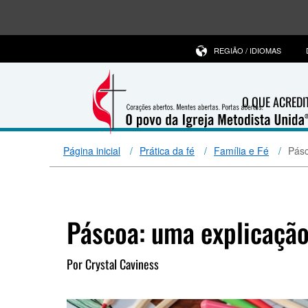
REGIÃO / IDIOMAS
O QUE ACRED
Página inicial
Prática da fé
Família e Fé
Pásc
Páscoa: uma explicação
Por Crystal Caviness