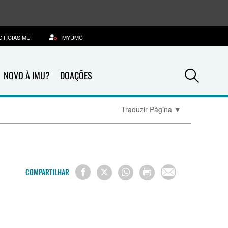
OTÍCIAS MU
MYUMC
Sea
NOVO À IMU?
DOAÇÕES
Traduzir Página
▼
COMPARTILHAR