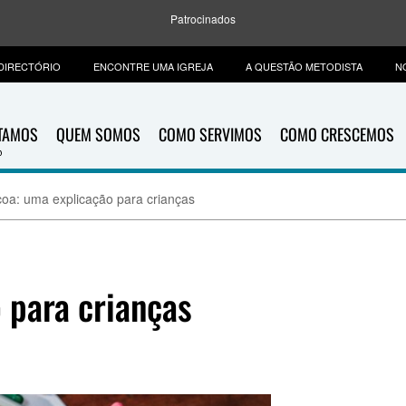
Patrocinados
DIRECTÓRIO
ENCONTRE UMA IGREJA
A QUESTÃO METODISTA
N
ITAMOS
QUEM SOMOS
COMO SERVIMOS
COMO CRESCEMOS
oa: uma explicação para crianças
 para crianças