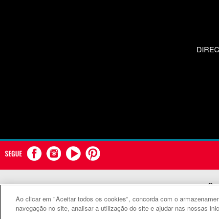
DIRE
SEGUE
Com
Ao clicar em "Aceitar todos os cookies", concorda com o armazenament
©
navegação no site, analisar a utilização do site e ajudar nas nossas ini