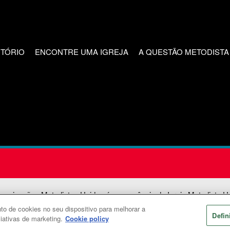
CTÓRIO
ENCONTRE UMA IGREJA
A QUESTÃO METODISTA
unicações Metodistas Unidas é uma agência da Igreja Metodista U
o de cookies no seu dispositivo para melhorar a
2026
Comunicações Metodistas Unidas. Todos os direitos reservad
Defin
ciativas de marketing.
Cookie policy