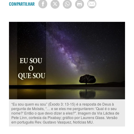
COMPARTILHAR
“Eu sou quem eu sou” (Êxodo 3: 13-15) é a resposta de Deus à
pergunta de Moisés, “… e se eles me perguntarem: 'Qual é o seu
nome?' Então o que devo dizer a eles?". Imagem da Via Láctea de
Pete Linn, cortesia da Pixabay; gráfico por Laurens Glass. Versão
em português Rev. Gustavo Vasquez, Notícias MU.