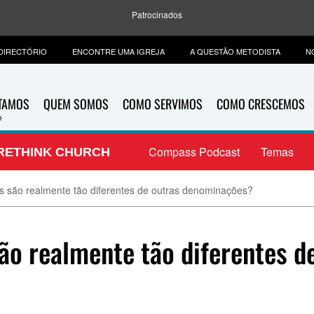
Patrocinados
DIRECTÓRIO
ENCONTRE UMA IGREJA
A QUESTÃO METODISTA
N
ITAMOS
QUEM SOMOS
COMO SERVIMOS
COMO CRESCEMOS
Compass Podcast
Temas
RETHINK CHURCH
s são realmente tão diferentes de outras denominações?
ão realmente tão diferentes d