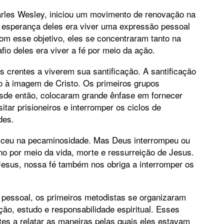
harles Wesley, iniciou um movimento de renovação na
. A esperança deles era viver uma expressão pessoal
om esse objetivo, eles se concentraram tanto na
io deles era viver a fé por meio da ação.
s crentes a viverem sua santificação. A santificação
o à imagem de Cristo. Os primeiros grupos
sde então, colocaram grande ênfase em fornecer
itar prisioneiros e interromper os ciclos de
des.
ceu na pecaminosidade. Mas Deus interrompeu ou
o por meio da vida, morte e ressurreição de Jesus.
esus, nossa fé também nos obriga a interromper os
 pessoal, os primeiros metodistas se organizaram
ão, estudo e responsabilidade espiritual. Esses
es a relatar as maneiras pelas quais eles estavam