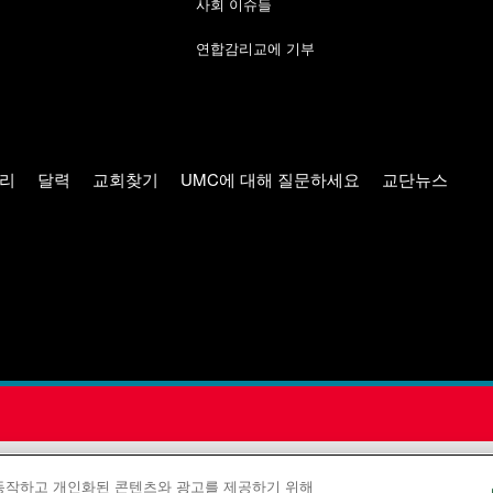
사회 이슈들
연합감리교에 기부
리
달력
교회찾기
UMC에 대해 질문하세요
교단뉴스
 공보부(United Methodist Communications)는 연합감리교회의
 동작하고 개인화된 콘텐츠와 광고를 제공하기 위해