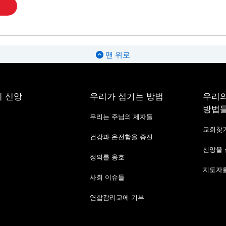
맨 위로
 신앙
우리가 섬기는 방법
우리의
방법
우리는 주님의 제자들
교회찾
건강과 온전함을 증진
신앙을
정의를 옹호
지도자를
사회 이슈들
연합감리교에 기부