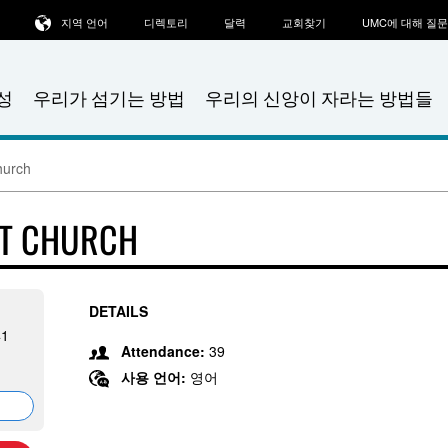
지역 언어
디렉토리
달력
교회찾기
UMC에 대해 질
성
우리가 섬기는 방법
우리의 신앙이 자라는 방법들
hurch
ST CHURCH
DETAILS
41
Attendance:
39
사용 언어:
영어