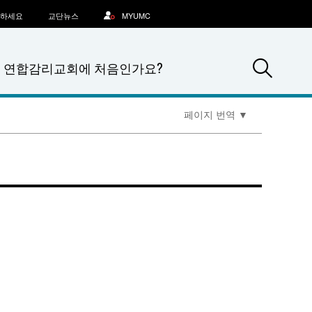
문하세요
교단뉴스
MYUMC
Sea
연합감리교회에 처음인가요?
페이지 번역
▼