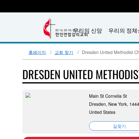
우리의 신앙
우리의 정체
홈페이지
교회 찾기
Dresden United Methodist C
DRESDEN UNITED METHODI
Main St Cornelia St
Dresden, New York, 144
United States
길찾기