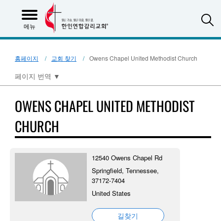
S
메뉴
홈페이지
교회 찾기
Owens Chapel United Methodist Church
페이지 번역
▼
OWENS CHAPEL UNITED METHODIST
CHURCH
12540 Owens Chapel Rd
Springfield, Tennessee,
37172-7404
United States
길찾기