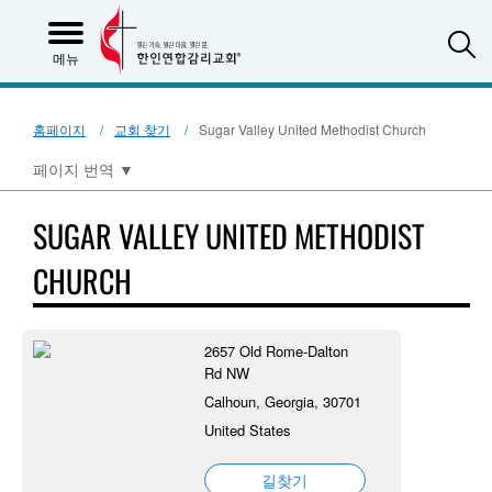
S
메뉴
홈페이지
교회 찾기
Sugar Valley United Methodist Church
페이지 번역
▼
SUGAR VALLEY UNITED METHODIST
CHURCH
2657 Old Rome-Dalton
Rd NW
Calhoun, Georgia, 30701
United States
길찾기