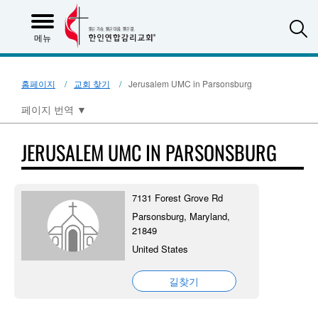
S
메뉴
홈페이지
교회 찾기
Jerusalem UMC in Parsonsburg
페이지 번역
▼
JERUSALEM UMC IN PARSONSBURG
7131 Forest Grove Rd
Parsonsburg, Maryland,
21849
United States
길찾기