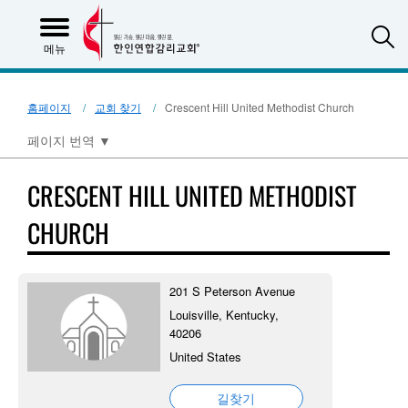
S
메뉴
홈페이지
교회 찾기
Crescent Hill United Methodist Church
페이지 번역
▼
CRESCENT HILL UNITED METHODIST
CHURCH
201 S Peterson Avenue
Louisville, Kentucky,
40206
United States
길찾기