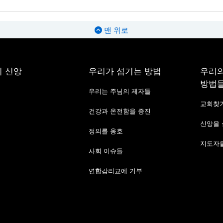
맨 위로
 신앙
우리가 섬기는 방법
우리의
방법
우리는 주님의 제자들
교회찾
건강과 온전함을 증진
신앙을
정의를 옹호
지도자를
사회 이슈들
연합감리교에 기부