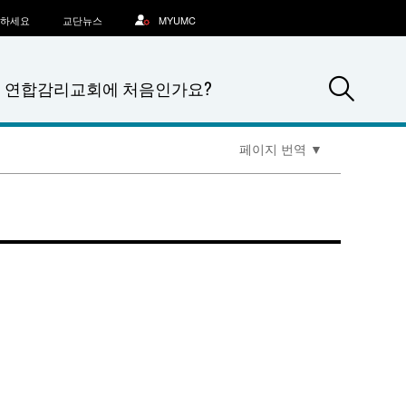
문하세요
교단뉴스
MYUMC
Sea
연합감리교회에 처음인가요?
페이지 번역
▼