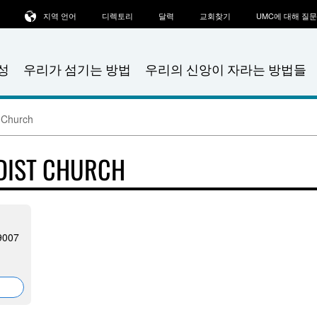
지역 언어
디렉토리
달력
교회찾기
UMC에 대해 질
성
우리가 섬기는 방법
우리의 신앙이 자라는 방법들
 Church
DIST CHURCH
 9007