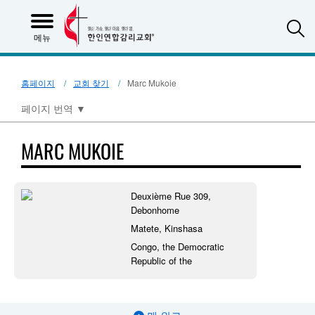
S
메뉴
홈페이지
교회 찾기
Marc Mukoie
페이지 번역
▼
MARC MUKOIE
Deuxième Rue 309,
Debonhome
Matete, Kinshasa
Congo, the Democratic
Republic of the