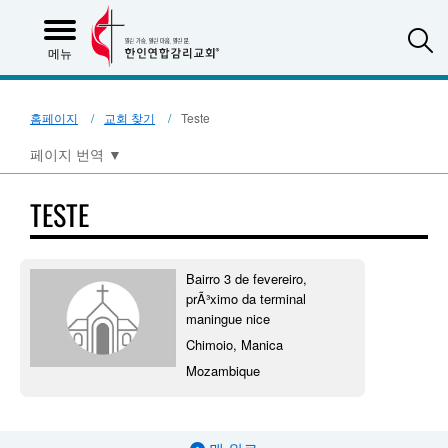
S
메뉴
홈페이지
교회 찾기
Teste
페이지 번역
▼
TESTE
Bairro 3 de fevereiro,
prÃ³ximo da terminal
maningue nice
Chimoio, Manica
Mozambique