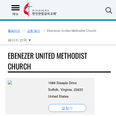
S
메뉴
홈페이지
교회 찾기
Ebenezer United Methodist Church
페이지 번역
▼
EBENEZER UNITED METHODIST
CHURCH
1589 Steeple Drive
Suffolk, Virginia, 23433
United States
길찾기