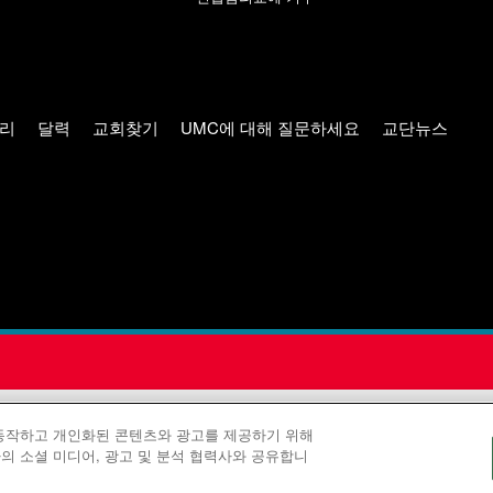
리
달력
교회찾기
UMC에 대해 질문하세요
교단뉴스
 공보부(United Methodist Communications)는 연합감리교회의
 동작하고 개인화된 콘텐츠와 광고를 제공하기 위해
의 소셜 미디어, 광고 및 분석 협력사와 공유합니
©2026
연합감리교회 커뮤니케이션부. 판권 소유