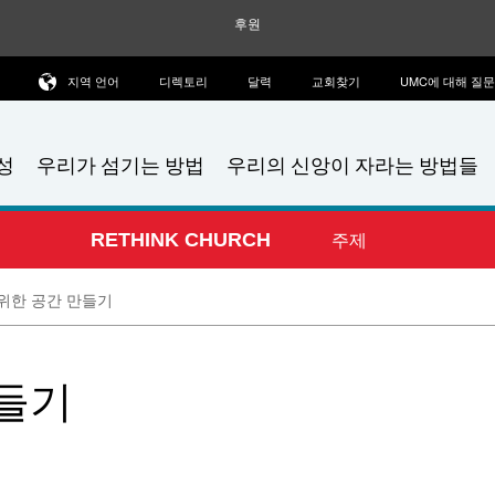
후원
지역 언어
디렉토리
달력
교회찾기
UMC에 대해 질
성
우리가 섬기는 방법
우리의 신앙이 자라는 방법들
주제
RETHINK CHURCH
위한 공간 만들기
만들기