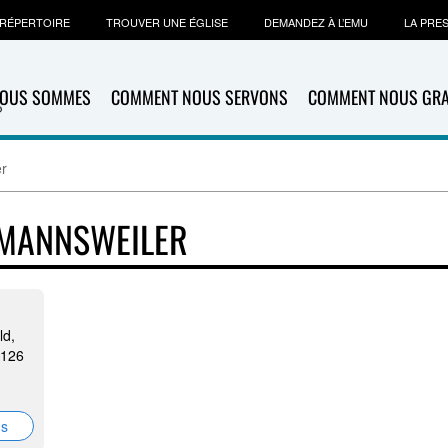
RÉPERTOIRE
TROUVER UNE ÉGLISE
DEMANDEZ À L’EMU
LA PRE
NOUS SOMMES
COMMENT NOUS SERVONS
COMMENT NOUS GR
r
DMANNSWEILER
ld,
8126
ns