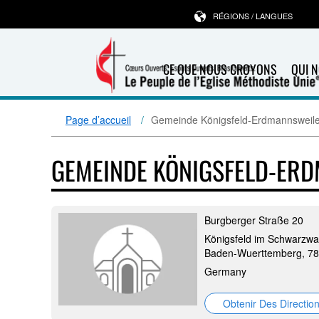
RÉGIONS / LANGUES
CE QUE NOUS CROYONS
QUI 
Page d’accueil
Gemeinde Königsfeld-Erdmannsweile
GEMEINDE KÖNIGSFELD-ER
Burgberger Straße 20
Königsfeld im Schwarzwa
Baden-Wuerttemberg, 7
Germany
Obtenir Des Directio