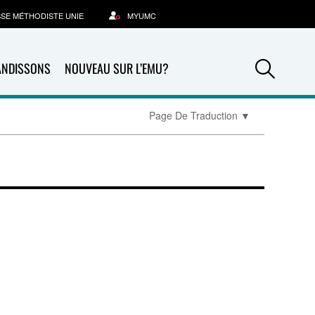
SSE MÉTHODISTE UNIE
MYUMC
Sea
ANDISSONS
NOUVEAU SUR L’EMU?
Page De Traduction
▼