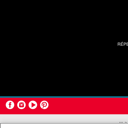
RÉP
Unit