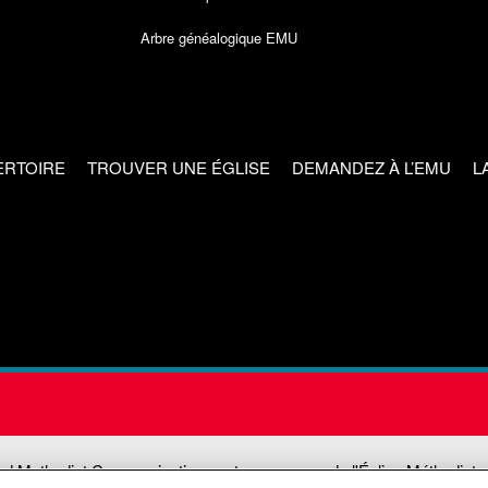
Arbre généalogique EMU
ERTOIRE
TROUVER UNE ÉGLISE
DEMANDEZ À L’EMU
L
ed Methodist Communications est une agence de l'Église Méthodiste