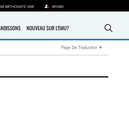
SSE MÉTHODISTE UNIE
MYUMC
Sea
ANDISSONS
NOUVEAU SUR L’EMU?
Page De Traduction
▼