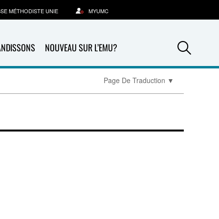
SSE MÉTHODISTE UNIE
MYUMC
Sea
ANDISSONS
NOUVEAU SUR L’EMU?
Page De Traduction
▼