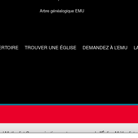
Arbre généalogique EMU
ERTOIRE
TROUVER UNE ÉGLISE
DEMANDEZ À L’EMU
L
ed Methodist Communications est une agence de l'Église Méthodiste