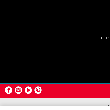
RÉP
Unit