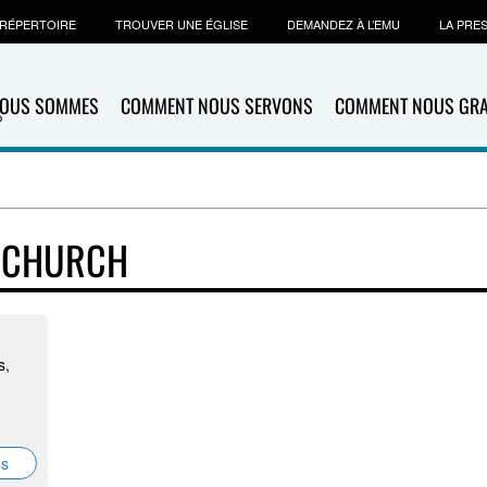
RÉPERTOIRE
TROUVER UNE ÉGLISE
DEMANDEZ À L’EMU
LA PRE
NOUS SOMMES
COMMENT NOUS SERVONS
COMMENT NOUS GR
T CHURCH
s,
ns