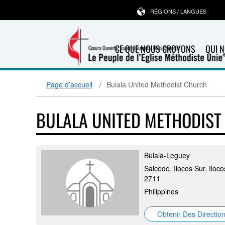
RÉGIONS / LANGUES
CE QUE NOUS CROYONS
QUI 
Page d’accueil
Bulala United Methodist Church
BULALA UNITED METHODIS
Bulala-Leguey
Salcedo, Ilocos Sur, Iloco
2711
Philippines
Obtenir Des Directio