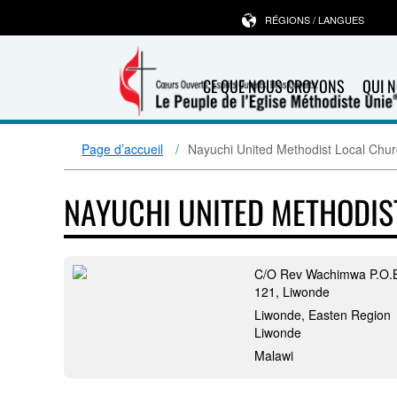
RÉGIONS / LANGUES
CE QUE NOUS CROYONS
QUI 
Page d’accueil
Nayuchi United Methodist Local Chu
NAYUCHI UNITED METHODIS
C/O Rev Wachimwa P.O.
121, Liwonde
Liwonde, Easten Region
Liwonde
Malawi