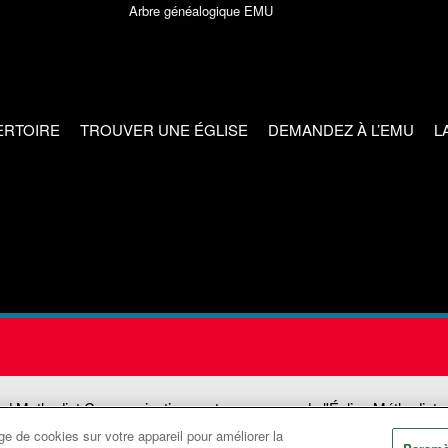
Arbre généalogique EMU
ERTOIRE
TROUVER UNE ÉGLISE
DEMANDEZ À L’EMU
L
ed Methodist Communications est une agence de l'Église Méthodiste
e de cookies sur votre appareil pour améliorer la
©2026
Communications Méthodistes Unies. Tous droits réservés