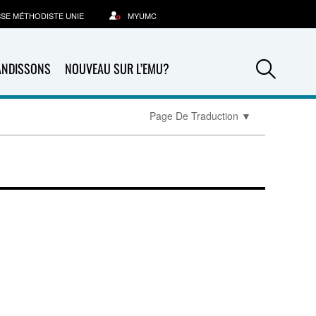
SSE MÉTHODISTE UNIE
MYUMC
Sea
ANDISSONS
NOUVEAU SUR L’EMU?
Page De Traduction
▼