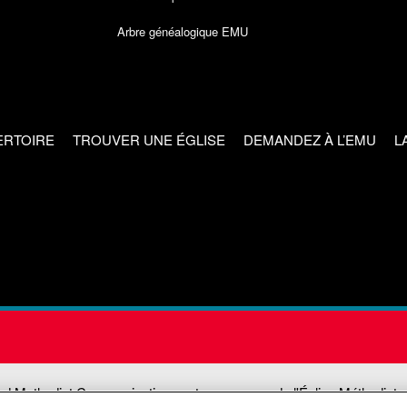
Arbre généalogique EMU
ERTOIRE
TROUVER UNE ÉGLISE
DEMANDEZ À L’EMU
L
ed Methodist Communications est une agence de l'Église Méthodiste