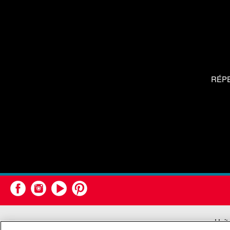
RÉP
Unit