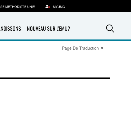
SSE MÉTHODISTE UNIE
MYUMC
Sea
ANDISSONS
NOUVEAU SUR L’EMU?
Page De Traduction
▼