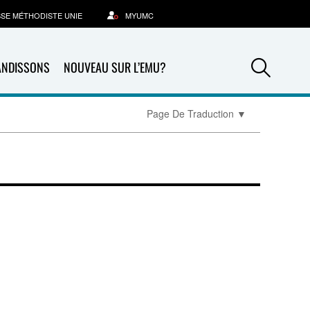
SSE MÉTHODISTE UNIE
MYUMC
Sea
ANDISSONS
NOUVEAU SUR L’EMU?
Page De Traduction
▼