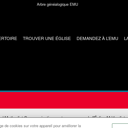
Arbre généalogique EMU
ERTOIRE
TROUVER UNE ÉGLISE
DEMANDEZ À L’EMU
L
ed Methodist Communications est une agence de l'Église Méthodiste
e de cookies sur votre appareil pour améliorer la
©2026
Communications Méthodistes Unies. Tous droits réservés