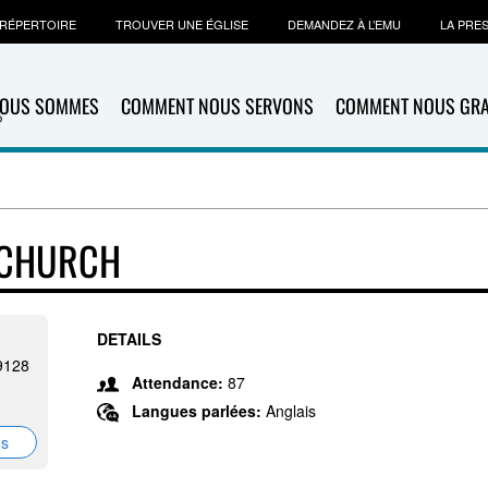
RÉPERTOIRE
TROUVER UNE ÉGLISE
DEMANDEZ À L’EMU
LA PRE
NOUS SOMMES
COMMENT NOUS SERVONS
COMMENT NOUS GR
 CHURCH
DETAILS
9128
Attendance:
87
Langues parlées:
Anglais
ns