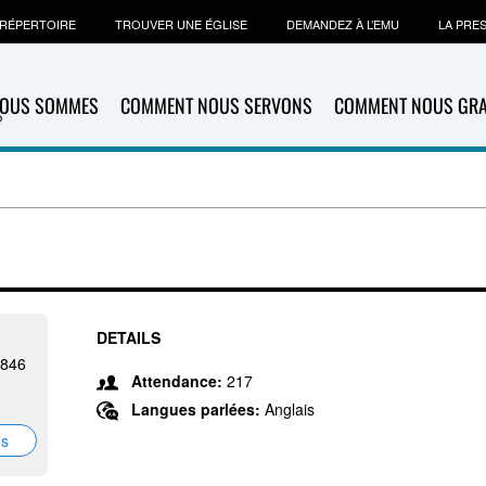
RÉPERTOIRE
TROUVER UNE ÉGLISE
DEMANDEZ À L’EMU
LA PRE
NOUS SOMMES
COMMENT NOUS SERVONS
COMMENT NOUS GR
DETAILS
7846
Attendance:
217
Langues parlées:
Anglais
ns