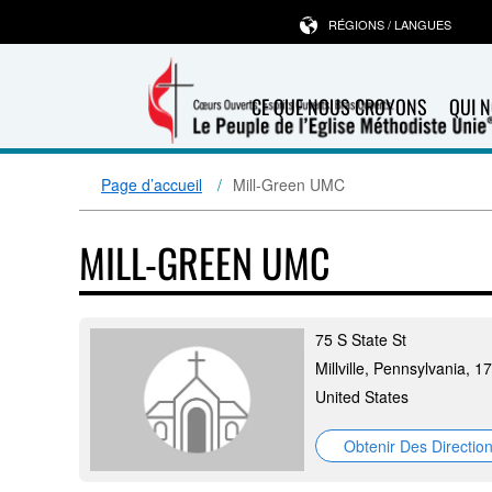
RÉGIONS / LANGUES
CE QUE NOUS CROYONS
QUI 
Page d’accueil
Mill-Green UMC
MILL-GREEN UMC
75 S State St
Millville, Pennsylvania, 1
United States
Obtenir Des Directio