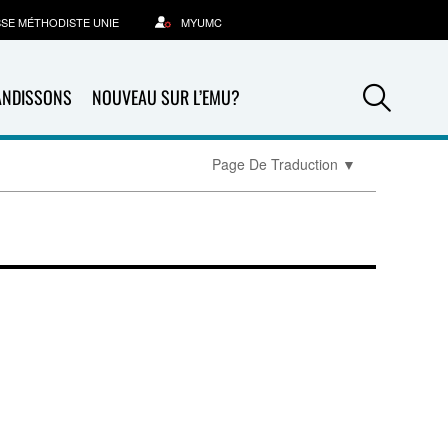
SSE MÉTHODISTE UNIE
MYUMC
Sea
ANDISSONS
NOUVEAU SUR L’EMU?
Page De Traduction
▼