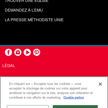
TROUVER UNE ÉGLISE
DEMANDEZ À L’EMU
LA PRESSE MÉTHODISTE UNIE
LÉGAL
En cliquant sur « Accepter tous les cookies », vous
United Methodist Communications est une agence de l'Église
acceptez le stockage de cookies sur votre appareil pour
améliorer la navigation sur le site, analyser son utilisation et
Méthodiste Unie
contribuer à nos efforts de marketing.
Cookie policy
©2026
Communications Méthodistes Unies. Tous droits
réservés