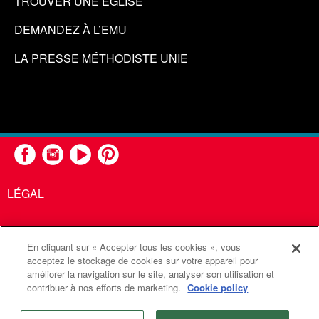
TROUVER UNE ÉGLISE
DEMANDEZ À L’EMU
LA PRESSE MÉTHODISTE UNIE
LÉGAL
En cliquant sur « Accepter tous les cookies », vous
United Methodist Communications est une agence de l'Église
acceptez le stockage de cookies sur votre appareil pour
améliorer la navigation sur le site, analyser son utilisation et
Méthodiste Unie
contribuer à nos efforts de marketing.
Cookie policy
©2026
Communications Méthodistes Unies. Tous droits
réservés