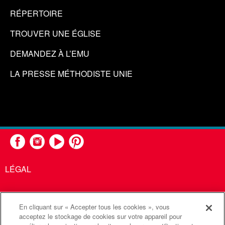
RÉPERTOIRE
TROUVER UNE ÉGLISE
DEMANDEZ À L’EMU
LA PRESSE MÉTHODISTE UNIE
LÉGAL
En cliquant sur « Accepter tous les cookies », vous
United Methodist Communications est une agence de l'Église
acceptez le stockage de cookies sur votre appareil pour