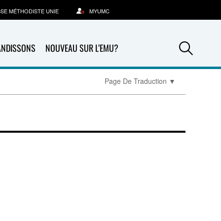
SSE MÉTHODISTE UNIE
MYUMC
Sea
ANDISSONS
NOUVEAU SUR L’EMU?
Page De Traduction
▼