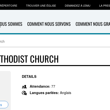
RÉPERTOIRE
TROUVER UNE ÉGLISE
DEMANDEZ À L’EMU
LA PRE
NOUS SOMMES
COMMENT NOUS SERVONS
COMMENT NOUS GR
rch
ETHODIST CHURCH
DETAILS
Attendance:
77
Langues parlées:
Anglais
ns