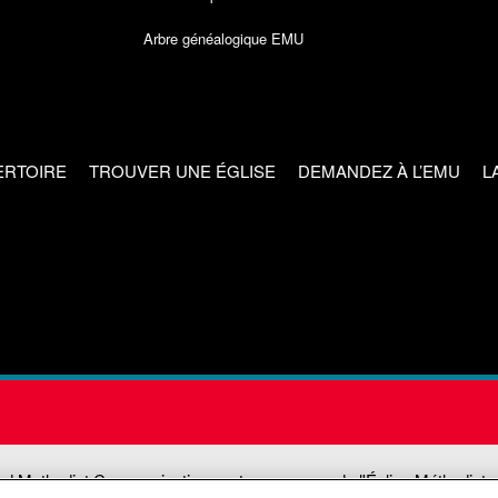
Arbre généalogique EMU
ERTOIRE
TROUVER UNE ÉGLISE
DEMANDEZ À L’EMU
L
ed Methodist Communications est une agence de l'Église Méthodiste