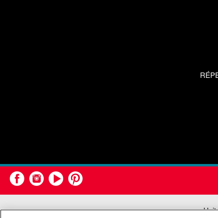
RÉP
Unit