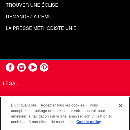
TROUVER UNE ÉGLISE
DEMANDEZ À L’EMU
LA PRESSE MÉTHODISTE UNIE
LÉGAL
En cliquant sur « Accepter tous les cookies », vous
United Methodist Communications est une agence de l'Église
acceptez le stockage de cookies sur votre appareil pour
améliorer la navigation sur le site, analyser son utilisation et
Méthodiste Unie
contribuer à nos efforts de marketing.
Cookie policy
©2026
Communications Méthodistes Unies. Tous droits