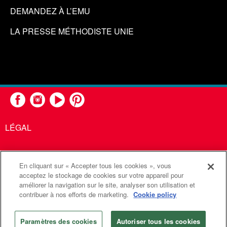
DEMANDEZ À L’EMU
LA PRESSE MÉTHODISTE UNIE
LÉGAL
En cliquant sur « Accepter tous les cookies », vous
United Methodist Communications est une agence de l'Église
acceptez le stockage de cookies sur votre appareil pour
améliorer la navigation sur le site, analyser son utilisation et
Méthodiste Unie
contribuer à nos efforts de marketing.
Cookie policy
©2026
Communications Méthodistes Unies. Tous droits
réservés
Paramètres des cookies
Autoriser tous les cookies