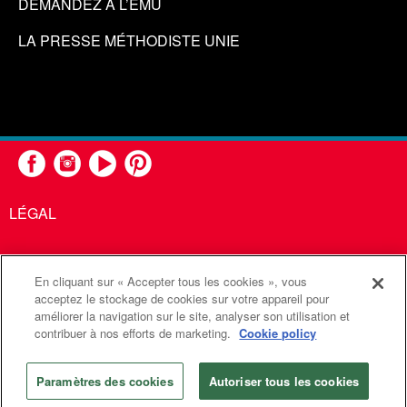
DEMANDEZ À L’EMU
LA PRESSE MÉTHODISTE UNIE
LÉGAL
En cliquant sur « Accepter tous les cookies », vous
United Methodist Communications est une agence de l'Église
acceptez le stockage de cookies sur votre appareil pour
améliorer la navigation sur le site, analyser son utilisation et
Méthodiste Unie
contribuer à nos efforts de marketing.
Cookie policy
©2026
Communications Méthodistes Unies. Tous droits
réservés
Paramètres des cookies
Autoriser tous les cookies