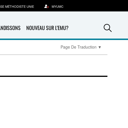
SSE MÉTHODISTE UNIE
MYUMC
Sea
ANDISSONS
NOUVEAU SUR L’EMU?
Page De Traduction
▼