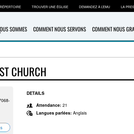
RÉPERTOIRE
TROUVER UNE ÉGLISE
DEMANDEZ À L’EMU
LA PRE
NOUS SOMMES
COMMENT NOUS SERVONS
COMMENT NOUS GR
IST CHURCH
DETAILS
7068-
Attendance:
21
Langues parlées:
Anglais
ns