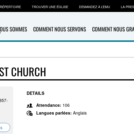
RÉPERTOIRE
TROUVER UNE ÉGLISE
DEMANDEZ À L’EMU
LA PRE
NOUS SOMMES
COMMENT NOUS SERVONS
COMMENT NOUS GR
IST CHURCH
DETAILS
857-
Attendance:
106
Langues parlées:
Anglais
ns