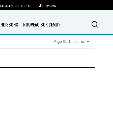
SSE MÉTHODISTE UNIE
MYUMC
Sea
ANDISSONS
NOUVEAU SUR L’EMU?
Page De Traduction
▼