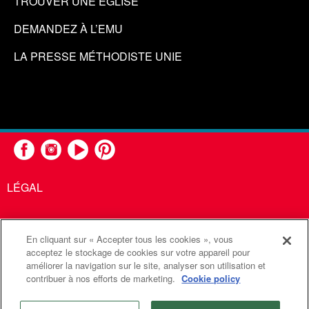
TROUVER UNE ÉGLISE
DEMANDEZ À L’EMU
LA PRESSE MÉTHODISTE UNIE
LÉGAL
En cliquant sur « Accepter tous les cookies », vous
United Methodist Communications est une agence de l'Église
acceptez le stockage de cookies sur votre appareil pour
améliorer la navigation sur le site, analyser son utilisation et
Méthodiste Unie
contribuer à nos efforts de marketing.
Cookie policy
©2026
Communications Méthodistes Unies. Tous droits
réservés