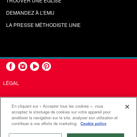
TROUVER UNE ÉGLISE
DEMANDEZ À L’EMU
LA PRESSE MÉTHODISTE UNIE
LÉGAL
En cliquant sur « Accepter tous les cookies », vous
United Methodist Communications est une agence de l'Église
acceptez le stockage de cookies sur votre appareil pour
améliorer la navigation sur le site, analyser son utilisation et
Méthodiste Unie
contribuer à nos efforts de marketing.
Cookie policy
©2026
Communications Méthodistes Unies. Tous droits
réservés