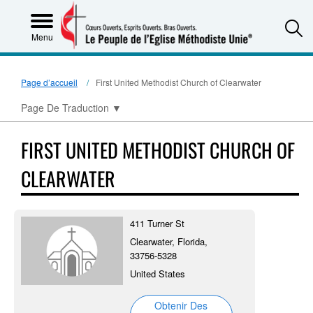
S
Menu
Page d’accueil
First United Methodist Church of Clearwater
Page De Traduction
▼
FIRST UNITED METHODIST CHURCH OF
CLEARWATER
411 Turner St
Clearwater, Florida,
33756-5328
United States
Obtenir Des