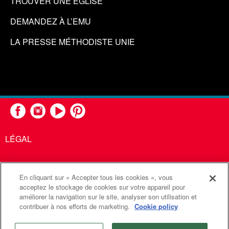
TROUVER UNE ÉGLISE
DEMANDEZ À L’EMU
LA PRESSE MÉTHODISTE UNIE
LÉGAL
En cliquant sur « Accepter tous les cookies », vous
United Methodist Communications est une agence de l'Église
acceptez le stockage de cookies sur votre appareil pour
améliorer la navigation sur le site, analyser son utilisation et
Méthodiste Unie
contribuer à nos efforts de marketing.
Cookie policy
©2026
Communications Méthodistes Unies. Tous droits
réservés