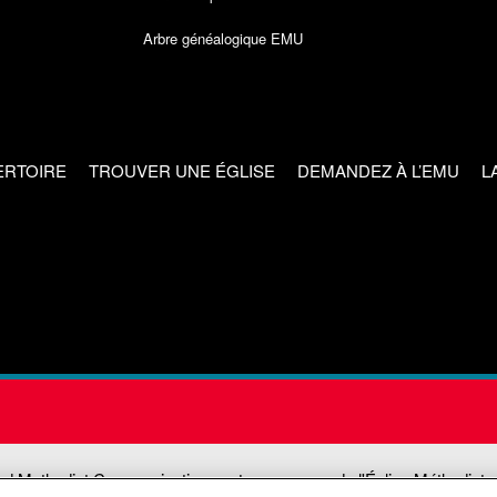
Arbre généalogique EMU
ERTOIRE
TROUVER UNE ÉGLISE
DEMANDEZ À L’EMU
L
ed Methodist Communications est une agence de l'Église Méthodiste