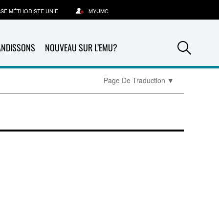
SSE MÉTHODISTE UNIE
MYUMC
Sea
ANDISSONS
NOUVEAU SUR L’EMU?
Page De Traduction
▼