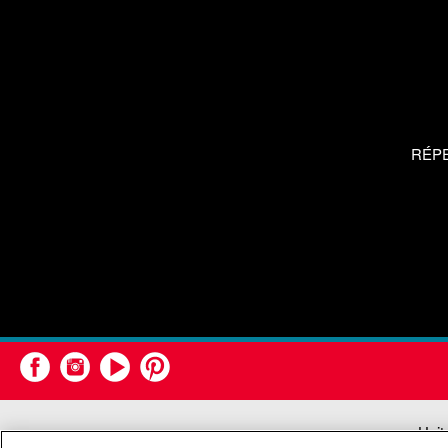
RÉP
Unit