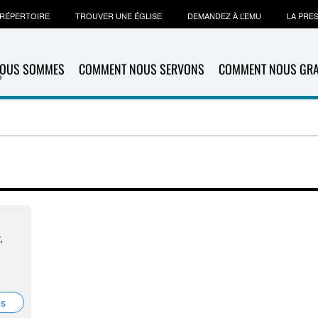
RÉPERTOIRE
TROUVER UNE ÉGLISE
DEMANDEZ À L’EMU
LA PRE
NOUS SOMMES
COMMENT NOUS SERVONS
COMMENT NOUS GR
,
ns