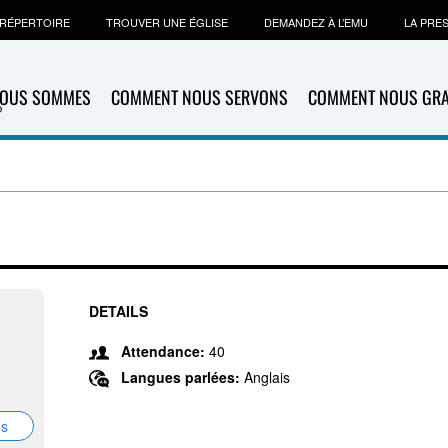
RÉPERTOIRE
TROUVER UNE ÉGLISE
DEMANDEZ À L’EMU
LA PRE
NOUS SOMMES
COMMENT NOUS SERVONS
COMMENT NOUS GR
DETAILS
Attendance:
40
Langues parlées:
Anglais
ns