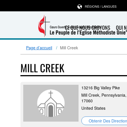
RÉGIONS / LANGUES
CE QUE NOUS CROYONS
QUI 
Page d’accueil
Mill Creek
MILL CREEK
13216 Big Valley Pike
Mill Creek, Pennsylvania,
17060
United States
Obtenir Des Directio