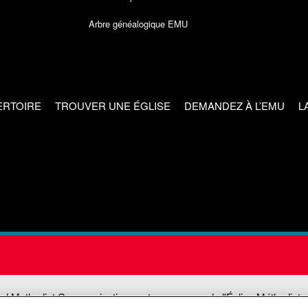
Arbre généalogique EMU
ERTOIRE
TROUVER UNE ÉGLISE
DEMANDEZ À L’EMU
L
ed Methodist Communications est une agence de l'Église Méthodiste