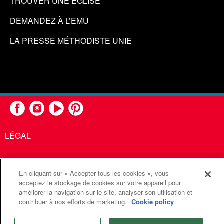
TROUVER UNE ÉGLISE
DEMANDEZ À L’EMU
LA PRESSE MÉTHODISTE UNIE
LÉGAL
En cliquant sur « Accepter tous les cookies », vous
United Methodist Communications est une agence de l'Église
acceptez le stockage de cookies sur votre appareil pour
améliorer la navigation sur le site, analyser son utilisation et
Méthodiste Unie
contribuer à nos efforts de marketing.
Cookie policy
©2026
Communications Méthodistes Unies. Tous droits
réservés