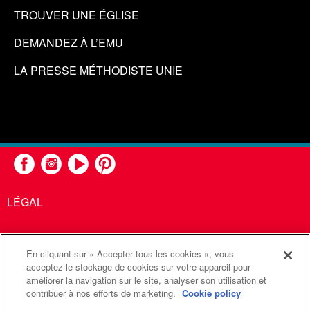
TROUVER UNE ÉGLISE
DEMANDEZ À L’EMU
LA PRESSE MÉTHODISTE UNIE
LÉGAL
En cliquant sur « Accepter tous les cookies », vous
United Methodist Communications est une agence de l'Église
acceptez le stockage de cookies sur votre appareil pour
améliorer la navigation sur le site, analyser son utilisation et
Méthodiste Unie
contribuer à nos efforts de marketing.
Cookie policy
©2026
Communications Méthodistes Unies. Tous droits