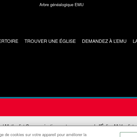
Arbre généalogique EMU
ERTOIRE
TROUVER UNE ÉGLISE
DEMANDEZ À L’EMU
L
ed Methodist Communications est une agence de l'Église Méthodiste
e de cookies sur votre appareil pour améliorer la
©2026
Communications Méthodistes Unies. Tous droits réservés