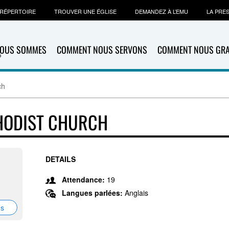
RÉPERTOIRE
TROUVER UNE ÉGLISE
DEMANDEZ À L’EMU
LA PRE
NOUS SOMMES
COMMENT NOUS SERVONS
COMMENT NOUS GR
ch
HODIST CHURCH
DETAILS
Attendance:
19
Langues parlées:
Anglais
ns