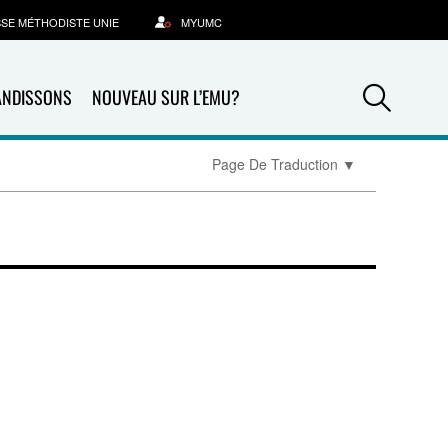
SSE MÉTHODISTE UNIE
MYUMC
Sea
ANDISSONS
NOUVEAU SUR L’EMU?
Page De Traduction
▼