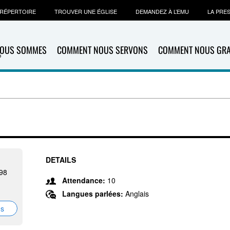
RÉPERTOIRE
TROUVER UNE ÉGLISE
DEMANDEZ À L’EMU
LA PRE
NOUS SOMMES
COMMENT NOUS SERVONS
COMMENT NOUS GR
DETAILS
898
Attendance:
10
Langues parlées:
Anglais
ns