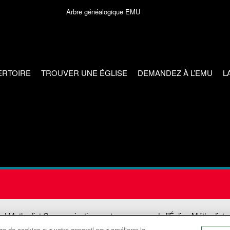
Arbre généalogique EMU
ERTOIRE
TROUVER UNE ÉGLISE
DEMANDEZ À L’EMU
L
ed Methodist Communications est une agence de l'Église Méthodiste
e de cookies sur votre appareil pour améliorer la