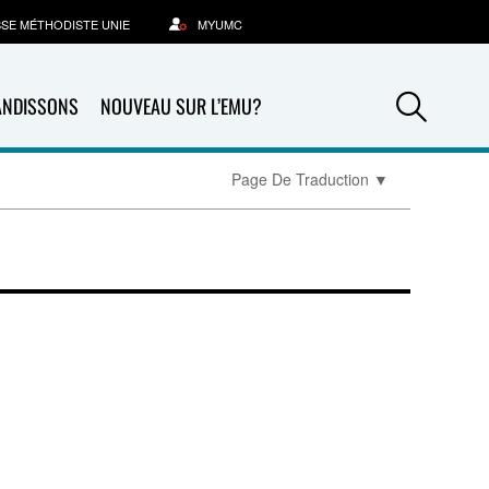
SSE MÉTHODISTE UNIE
MYUMC
Sea
ANDISSONS
NOUVEAU SUR L’EMU?
Page De Traduction
▼