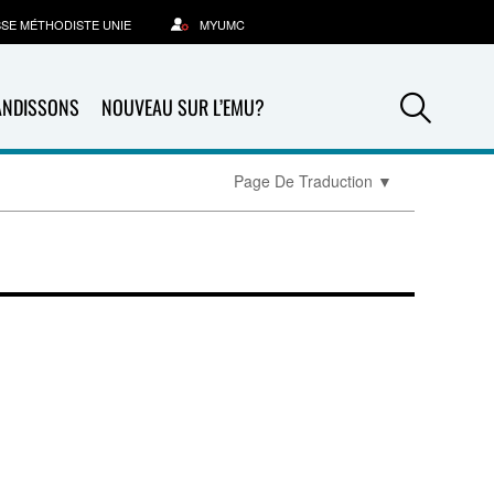
SSE MÉTHODISTE UNIE
MYUMC
Sea
ANDISSONS
NOUVEAU SUR L’EMU?
Page De Traduction
▼