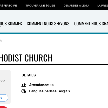
RÉPERTOIRE
TROUVER UNE ÉGLISE
DEMANDEZ À L’EMU
LA PRE
NOUS SOMMES
COMMENT NOUS SERVONS
COMMENT NOUS GR
ch
THODIST CHURCH
DETAILS
6885
Attendance:
20
Langues parlées:
Anglais
ns