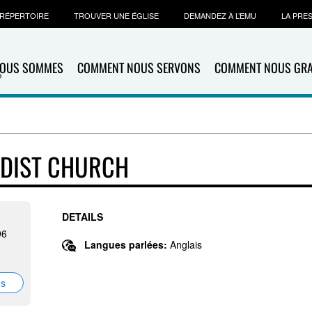
RÉPERTOIRE
TROUVER UNE ÉGLISE
DEMANDEZ À L’EMU
LA PRE
NOUS SOMMES
COMMENT NOUS SERVONS
COMMENT NOUS GR
DIST CHURCH
DETAILS
96
Langues parlées:
Anglais
ns