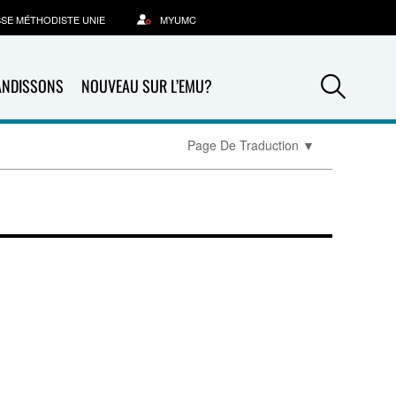
SSE MÉTHODISTE UNIE
MYUMC
Sea
ANDISSONS
NOUVEAU SUR L’EMU?
Page De Traduction
▼