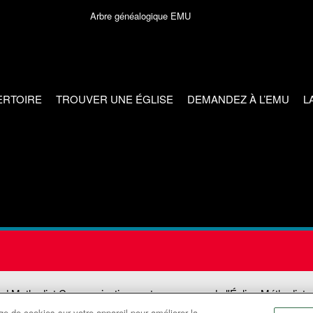
Arbre généalogique EMU
ERTOIRE
TROUVER UNE ÉGLISE
DEMANDEZ À L’EMU
L
ed Methodist Communications est une agence de l'Église Méthodiste
e de cookies sur votre appareil pour améliorer la