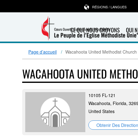
RÉGIONS / LANGUES
CE QUE NOUS CROYONS
QUI 
Page d’accueil
Wacahoota United Methodist Church
WACAHOOTA UNITED METHO
10105 FL-121
Wacahoota, Florida, 326
United States
Obtenir Des Directio