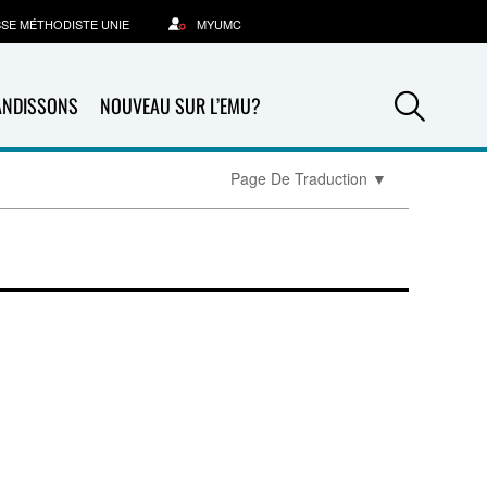
SSE MÉTHODISTE UNIE
MYUMC
Sea
ANDISSONS
NOUVEAU SUR L’EMU?
Page De Traduction
▼