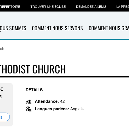
RÉPERTOIRE
TROUVER UNE ÉGLISE
DEMANDEZ À L’EMU
LA PRE
NOUS SOMMES
COMMENT NOUS SERVONS
COMMENT NOUS GR
rch
ETHODIST CHURCH
SE
DETAILS
5
Attendance:
42
Langues parlées:
Anglais
ns