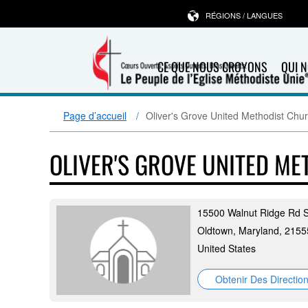
RÉGIONS / LANGUES
CE QUE NOUS CROYONS
QUI 
Page d’accueil
Oliver's Grove United Methodist Chu
OLIVER'S GROVE UNITED M
15500 Walnut Ridge Rd 
Oldtown, Maryland, 2155
United States
Obtenir Des Directio