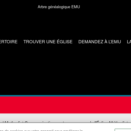
Arbre généalogique EMU
ERTOIRE
TROUVER UNE ÉGLISE
DEMANDEZ À L’EMU
L
ed Methodist Communications est une agence de l'Église Méthodiste
e de cookies sur votre appareil pour améliorer la