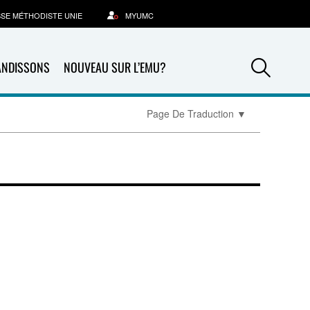
SSE MÉTHODISTE UNIE
MYUMC
Sea
ANDISSONS
NOUVEAU SUR L’EMU?
Page De Traduction
▼