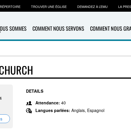
RÉPERTOIRE
TROUVER UNE ÉGLISE
DEMANDEZ À L’EMU
LA PRE
NOUS SOMMES
COMMENT NOUS SERVONS
COMMENT NOUS GR
 CHURCH
DETAILS
4
Attendance:
40
Langues parlées:
Anglais, Espagnol
ns