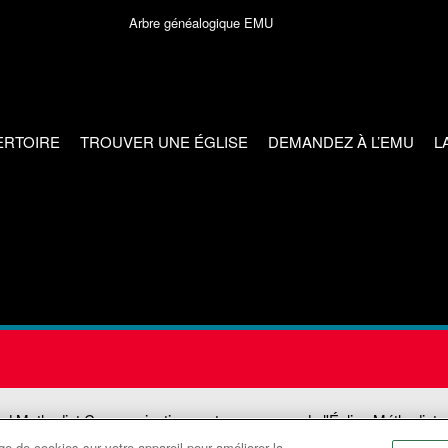
Arbre généalogique EMU
ERTOIRE
TROUVER UNE ÉGLISE
DEMANDEZ À L’EMU
L
ed Methodist Communications est une agence de l'Église Méthodiste
e de cookies sur votre appareil pour améliorer la